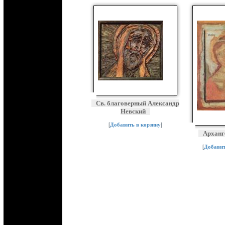
Св. благоверный Александр
Невский
[
Добавить в корзину
]
Арханг
[
Добавит