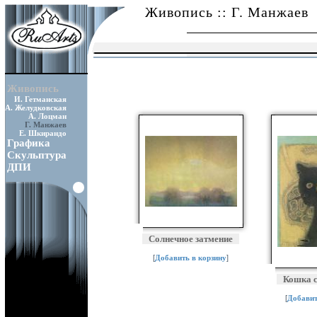
Живопись :: Г. Манжаев
Живопись
И. Гетманская
А. Желудковская
А. Лоцман
Г. Манжаев
Е. Шкирандо
Графика
Скульптура
ДПИ
Cолнечное затмение
[
Добавить в корзину
]
Кошка 
[
Добавит